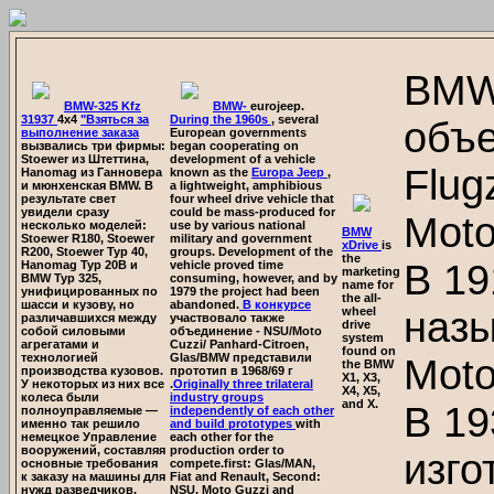
BMW
BMW-325 Kfz
BMW-
eurojeep.
31937
4x4
"Взяться за
During the 1960s
, several
объе
выполнение заказа
European governments
вызвались три фирмы:
began cooperating on
Stoewer из Штеттина,
development of a vehicle
Flug
Hanomag из Ганновера
known as the
Europa Jeep
,
и мюнхенская BMW. В
a lightweight, amphibious
результате свет
four wheel drive vehicle that
увидели сразу
could be mass-produced for
Moto
несколько моделей:
use by various national
BMW
Stoewer R180, Stoewer
military and government
xDrive
is
R200, Stoewer Typ 40,
groups. Development of the
the
В 19
Hanomag Typ 20B и
vehicle proved time
marketing
BMW Typ 325,
consuming, however, and by
name for
унифицированных по
1979 the project had been
the all-
шасси и кузову, но
abandoned.
В конкурсе
wheel
назы
различавшихся между
участвовало также
drive
собой силовыми
объединение - NSU/Moto
system
агрегатами и
Cuzzi/ Panhard-Citroen,
found on
технологией
Glas/BMW представили
Moto
the BMW
производства кузовов.
прототип в 1968/69 г
X1, X3,
У некоторых из них все
.
Originally three trilateral
X4, X5,
колеса были
industry groups
and X.
В 19
полноуправляемые —
independently of each other
именно так решило
and build prototypes
with
немецкое Управление
each other for the
вооружений, составляя
production order to
изго
основные требования
compete.first: Glas/MAN,
к заказу на машины для
Fiat and Renault, Second:
нужд разведчиков,
NSU, Moto Guzzi and