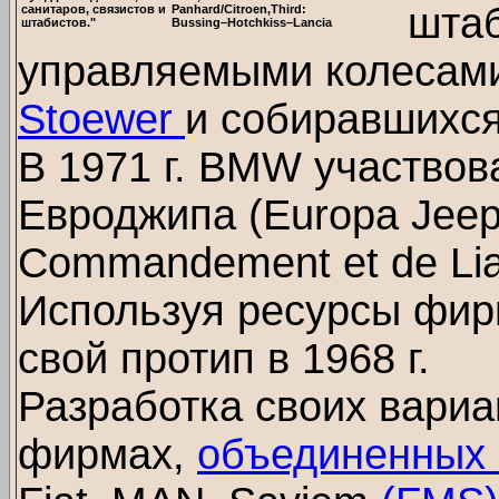
шта
санитаров, связистов и
Panhard/Citroen,Third:
штабистов."
Bussing–Hotchkiss–Lancia
управляемыми колесам
Stoewer
и собиравшихс
В 1971 г. BMW участвов
Евроджипа (Europa Jeep 
Commandement et de Lia
Используя ресурсы фир
свой протип в 1968 г.
Разработка своих вариа
фирмах,
объединенных 