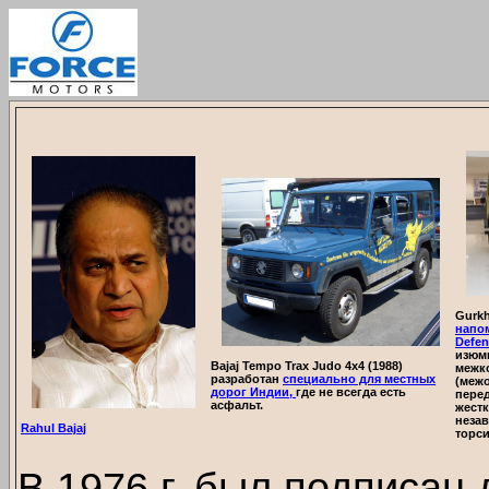
Gurkh
напом
Defen
изюм
Bajaj Tempo Trax Judo 4x4 (1988)
межк
разработан
специально для местных
(межо
дорог Индии,
где не всегда есть
пере
асфальт.
жестк
неза
Rahul Bajaj
торс
В 1976 г. был подписан