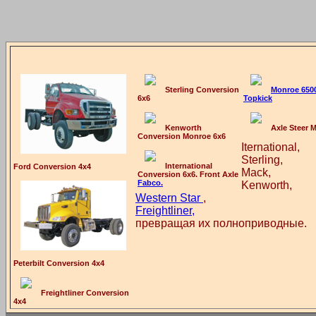
Sterling Conversion
Monroe 650
6x6
Topkick
Kenworth
Axle Steer 
Conversion Monroe 6x6
Iternational,
Sterling,
International
Ford Conversion 4x4
Mack,
Conversion 6x6. Front Axle
Fabco.
Kenworth,
Western Star
,
Freightliner,
превращая их полноприводные.
Peterbilt Conversion 4x4
Freightliner Conversion
4x4