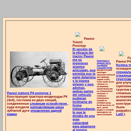
Pavesi-
Tolotti
Prototyp
El secreto de
la eficacia del
tractor Pavesi
Fi
era su
Переднюю и
Pavesi P4
ingenioso
заднюю часть
Колеса т
соединяла
sistema
стальная труба,
оснащал
articulado, que
внутри которой
специал
проходил
permitia que la
трансмиссионный
откидны
parte delantera
вал привода
грунтоза
задних колес.
y la trasera
Сама труба была
для улу
girasen y que,
связана со
сцеплени
шкворнями,
ademas,
закрепленными
грунтом 
ambas partes
на поперечинах
Pavesi trattore P4-prototyp 1
сложных
полурам. А
del vehiculo
Конструкция трактора-вездеходаа Р4
смежные
условиях
pudieran
поперечины
(4х4), состояла из двух секций,
аналогич
каждой из
inclinarse de
соединенных
сложным устройством
,
половин рамы
конструк
forma
были выгнуты по
куда входили
направляющая шина
была
дуге, центр
independiente,
зубчатой дуги
управления задней
радиуса которой
разработ
lo que le
приходился на
рамки
Latil
).
центр шкворня.
dotaba de una
gran
capacidad
para adaptarse
al terreno