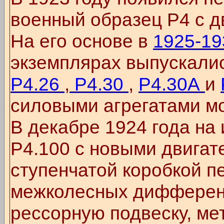
военный образец Р4 с д
На его основе в
1925-1
экземплярах выпускали
Р4.26
,
Р4.30
,
Р4.30А
и
силовыми агрегатами мо
В декабре 1924 года на
Р4.100 с новыми двигател
ступенчатой коробкой п
межколесных дифферен
рессорную подвеску, ме