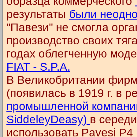
образца коммерческого
результаты
были неодн
"Павези" не смогла орг
производство своих тяга
годах облегченную моде
FIAT - S.P.A.
В Великобритании фир
(появилась в 1919 г. в р
промышленной компании 
SiddeleyDeasy)
в середи
использовать Pavesi P4