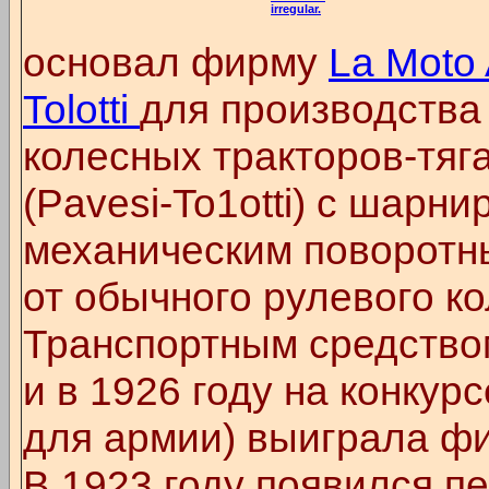
irregular.
основал фирму
La Moto A
Tolotti
для производства
колесных тракторов-тяг
(Pavesi-To1otti) с шарн
механическим поворотн
от обычного рулевого ко
Транспортным средство
и в 1926 году на конкурс
для армии) выиграла ф
В 1923 году появился 